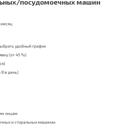
льных/посудомоечных машин
в месяц
выбрать удобный график
вку (от 45 %)
ся)
 8 в день)
ким лицам
ечных и стиральных машинах