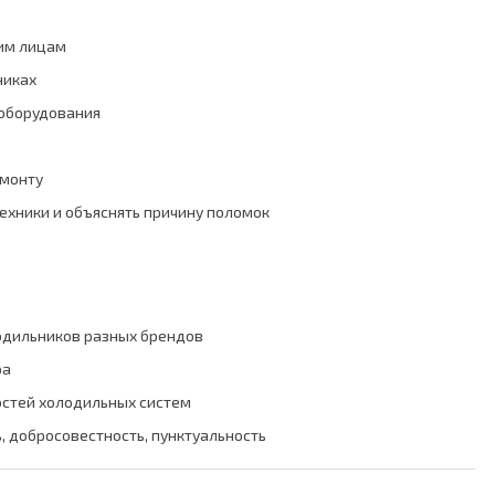
ким лицам
никах
 оборудования
емонту
ехники и объяснять причину поломок
одильников разных брендов
ра
стей холодильных систем
, добросовестность, пунктуальность