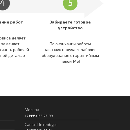
4
5
ение работ
Забираете готовое
устройство
рвиса делает
: заменяет
По окончании работы
 часть рабочей
заказчик получает рабочее
ьной деталью
оборудование c гарантийным
чеком MSI
Москва
+7 (495) 162-75-99
Санкт-Петербург