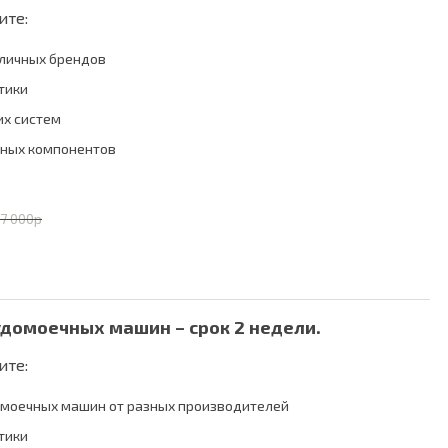
ите:
зличных брендов
тики
их систем
чных компонентов
17 000р
удомоечных машин – срок 2 недели.
ите:
омоечных машин от разных производителей
тики