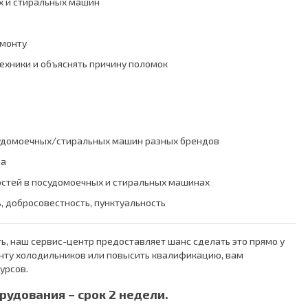
х и стиральных машин
емонту
ехники и объяснять причину поломок
удомоечных/стиральных машин разных брендов
ра
стей в посудомоечных и стиральных машинах
, добросовестность, пунктуальность
ть, наш сервис-центр предоставляет шанс сделать это прямо у
онту холодильников или повысить квалификацию, вам
урсов.
рудования – срок 2 недели.