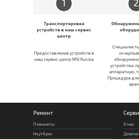
1
2
Транспортировка
Обнаружени
устройств в наш сервис
оборудо
центр
Специалисты
Предоставление устройств в
исчерпы
наш сервис центр MSI Russia
обнаружени
устройства: 
аппаратную, т
Процедура дли
врем
Ремонт
Серви
Планшеты
О нас
Ноутбуки
Диагно