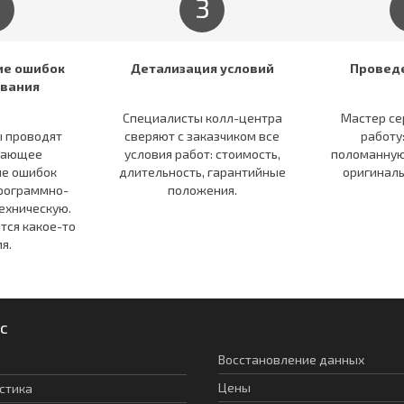
3
е ошибок
Детализация условий
Провед
вания
Специалисты колл-центра
Мастер се
 проводят
сверяют c заказчиком все
работу
вающее
условия работ: стоимость,
поломанную
е ошибок
длительность, гарантийные
оригинал
программно-
положения.
ехническую.
тся какое-то
я.
с
Восстановление данных
Цены
стика